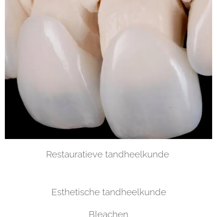
Restauratieve tandheelkunde
Esthetische tandheelkunde
Bleachen