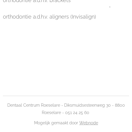
orthodontie a.d.h.v. brackets
*
orthodontie a.d.h.v. aligners (Invisalign)
Dentaal Centrum Roeselare - Diksmuidsesteenweg 30 - 8800
Roeselare - 051 24 25 60
Mogelijk gemaakt door
Webnode