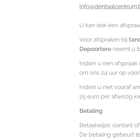
info@dentaalcentrum.
U kan ook een afspra
Voor afspraken bij
t
an
Depoortere
neemt u be
Indien u een afspraak 
om ons 24 uur op voorh
Indien u niet vooraf an
25 euro per afwezig kw
Betaling
Betaalwijze: contant o
De betaling gebeurt t